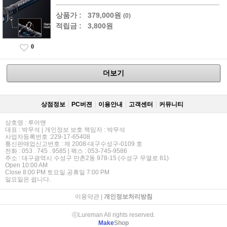
상품가 :
379,000원
(0)
적립금 :
3,800원
0
더보기
상점정보
PC버젼
이용안내
고객센터
커뮤니티
상호명 : 루어맨
대표 : 박무석 | 개인정보 보호 책임자 : 박무석
사업자등록번호 :229-17-65408
통신판매업신고번호 : 제 2008-대구수성구-0109 호
전화 : 053 . 745 . 9585 | 팩스 : 053-745-9586
주소 : 대구광역시 수성구 만촌2동 978-15 (수성구 무열로 81)
Open 10:00 AM
Close 8:00 PM 토요일.공휴일 7:00 PM
일요일은 쉽니다.
이용약관
|
개인정보처리방침
ⓒLureman All rights reserved.
Make
Shop