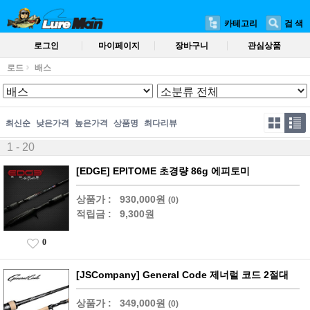
카테고리
검 색
로그인
마이페이지
장바구니
관심상품
로드
배스
최신순
낮은가격
높은가격
상품명
최다리뷰
1 - 20
[EDGE] EPITOME 초경량 86g 에피토미
상품가 :
930,000원
(0)
적립금 :
9,300원
0
[JSCompany] General Code 제너럴 코드 2절대
상품가 :
349,000원
(0)