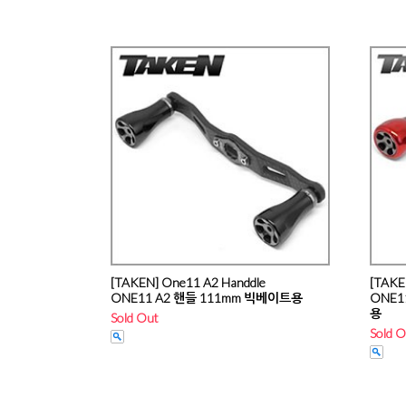
[TAKEN] One11 A2 Handdle
[TAKE
ONE11 A2 핸들 111mm 빅베이트용
ONE1
용
Sold Out
Sold O