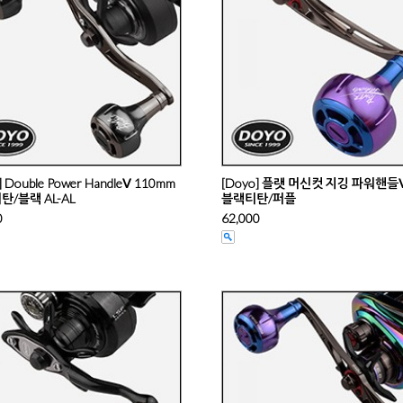
] Double Power HandleⅤ 110mm
[Doyo] 플랫 머신컷 지깅 파워핸들
탄/블랙 AL-AL
블랙티탄/퍼플
0
62,000