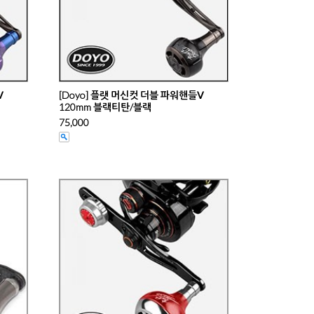
Ⅴ
[Doyo] 플랫 머신컷 더블 파워핸들Ⅴ
120mm 블랙티탄/블랙
75,000