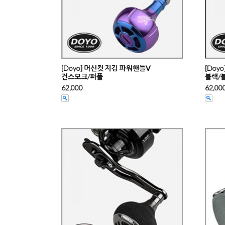
[Doyo] 머신컷 지깅 파워핸들Ⅴ
[Doy
건스모크/퍼플
블랙/
62,000
62,00