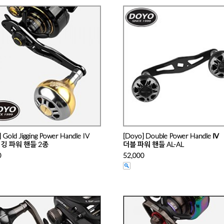
 Gold Jigging Power Handle IV
[Doyo] Double Power Handle Ⅳ
깅 파워 핸들 2종
더블 파워 핸들 AL-AL
0
52,000