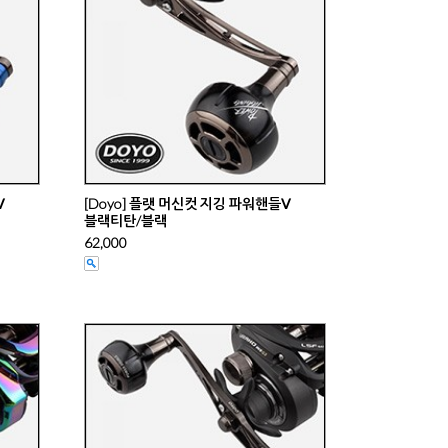
Ⅴ
[Doyo] 플랫 머신컷 지깅 파워핸들Ⅴ
블랙티탄/블랙
62,000