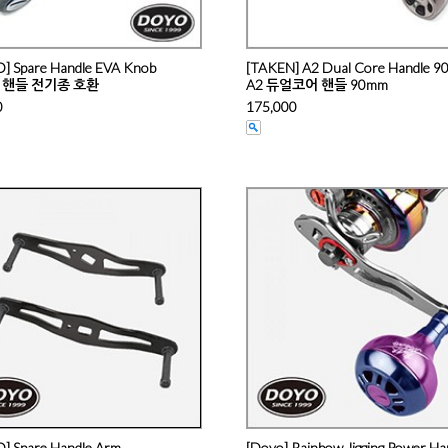
] Spare Handle EVA Knob
[TAKEN] A2 Dual Core Handle 
 핸들 전기종 호환
A2 듀얼코어 핸들 90mm
0
175,000
] Spare Handle Arm
[Doyo] Rainbow Jigging Power Ha