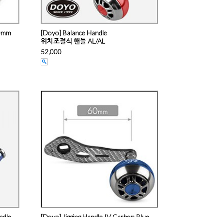
90mm
[Doyo] Balance Handle
위치조절식 핸들 AL/AL
52,000
ndle
[Doyo] Jigging Handle IV Carbon Blue