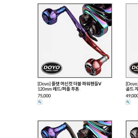
[Doyo] 플랫 머신컷 더블 파워핸들Ⅴ
[Doyo]
120mm 레드/퍼플 투톤
골드 지
75,000
49,00