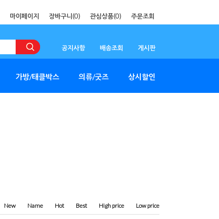
마이페이지
장바구니(
0
)
관심상품(
0
)
주문조회
공지사항
배송조회
게시판
가방/태클박스
의류/굿즈
상시할인
New
Name
Hot
Best
High price
Low price