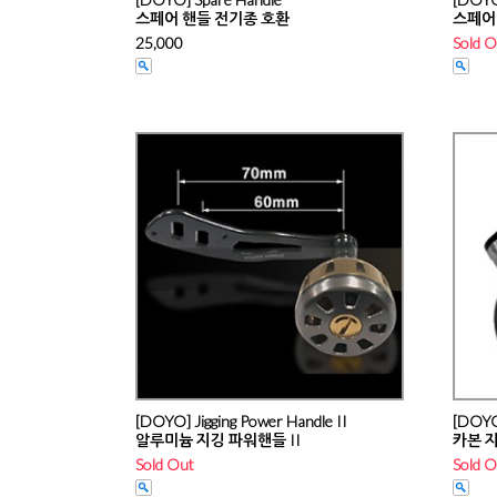
스페어 핸들
전기종 호환
스페어
25,000
Sold O
[DOYO] Jigging Power Handle II
[DOYO]
알루미늄 지깅 파워핸들 II
카본
지
Sold Out
Sold O