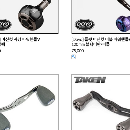
o] 머신컷 지깅 파워핸들Ⅴ
[Doyo] 플랫 머신컷 더블 파워핸들
블랙
120mm 블랙티탄/퍼플
0
75,000