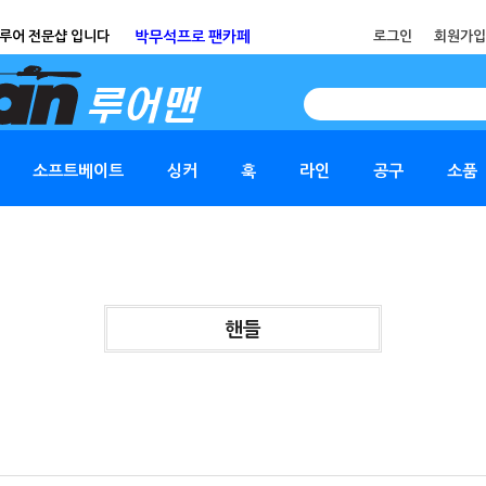
루어 전문샵 입니다
박무석프로 팬카페
로그인
회원가입
SEARCH
소프트베이트
싱커
훅
라인
공구
소품
핸들