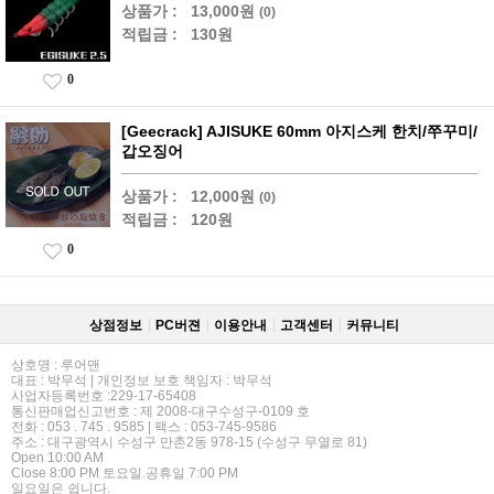
상품가 :
13,000원
(0)
적립금 :
130원
0
[Geecrack] AJISUKE 60mm 아지스케 한치/쭈꾸미/
갑오징어
상품가 :
12,000원
(0)
적립금 :
120원
0
상점정보
PC버젼
이용안내
고객센터
커뮤니티
상호명 : 루어맨
대표 : 박무석 | 개인정보 보호 책임자 : 박무석
사업자등록번호 :229-17-65408
통신판매업신고번호 : 제 2008-대구수성구-0109 호
전화 : 053 . 745 . 9585 | 팩스 : 053-745-9586
주소 : 대구광역시 수성구 만촌2동 978-15 (수성구 무열로 81)
Open 10:00 AM
Close 8:00 PM 토요일.공휴일 7:00 PM
일요일은 쉽니다.