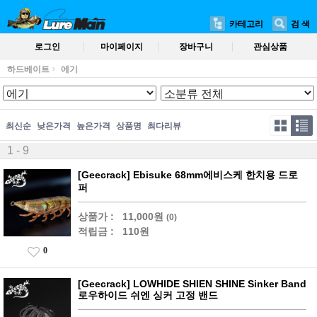
카테고리
검 색
로그인
마이페이지
장바구니
관심상품
하드베이트
에기
최신순
낮은가격
높은가격
상품명
최다리뷰
1 - 9
[Geecrack] Ebisuke 68mm에비스케 한치용 드로
퍼
상품가 :
11,000원
(0)
적립금 :
110원
0
[Geecrack] LOWHIDE SHIEN SHINE Sinker Band
로우하이드 쉬엔 싱커 고정 밴드